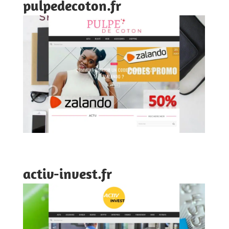
pulpedecoton.fr
activ-invest.fr