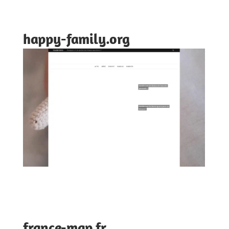
happy-family.org
france-map.fr