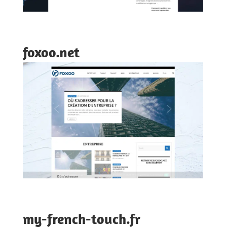
foxoo.net
my-french-touch.fr