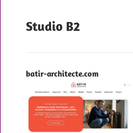
Skip
to
content
Studio B2
UX
&
Webdesign
à
batir-architecte.com
Angers